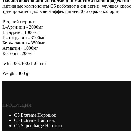
Научно обоснованный состав для максимальной продуктив
Активные компоненты C5 работают в синергии, улучшая крово
тренироваться дольше и эффективнее! 0 сахара, 0 калорий
В одной порции:
L-Аргинин - 2000мг
L-таурин - 1000мг
L -цитрулин - 3500мг
Бета-аланин - 3500мг
Агматин - 1000мг
Кофеин - 200мг
lwh: 100x100x150 mm
Weight: 400 g
ПРОДУКЦИЯ
С5 Extreme Порошок
С5 Extreme Напиток
С5 Supercharge Напиток